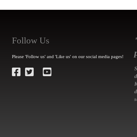
Follow Us
Please 'Follow us' and 'Like us' on our social media pages!
S
d
K
d
s