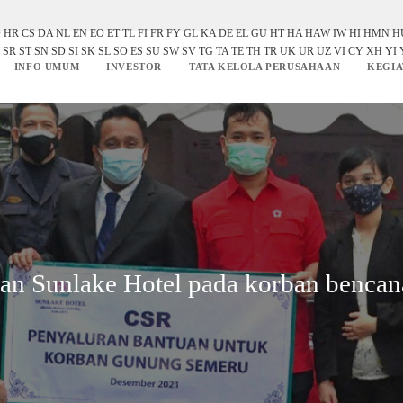
O
HR
CS
DA
NL
EN
EO
ET
TL
FI
FR
FY
GL
KA
DE
EL
GU
HT
HA
HAW
IW
HI
HMN
H
SR
ST
SN
SD
SI
SK
SL
SO
ES
SU
SW
SV
TG
TA
TE
TH
TR
UK
UR
UZ
VI
CY
XH
YI
INFO UMUM
INVESTOR
TATA KELOLA PERUSAHAAN
KEGIA
an Sunlake Hotel pada korban benca