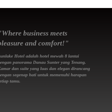
"Where business meets
pleasure and comfort!"
unlake Hotel adalah hotel mewah 8 lantai
engan panorama Danau Sunter yang Tenang.
amar dan suite yang luas dan elegan dirancang
engan segenap hati untuk memenuhi harapan
etiap tamu.