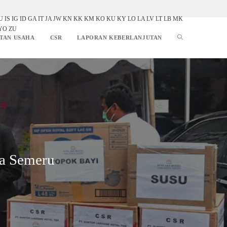
U
IS
IG
ID
GA
IT
JA
JW
KN
KK
KM
KO
KU
KY
LO
LA
LV
LT
LB
MK
YO
ZU
TAN USAHA
CSR
LAPORAN KEBERLANJUTAN
na Semeru