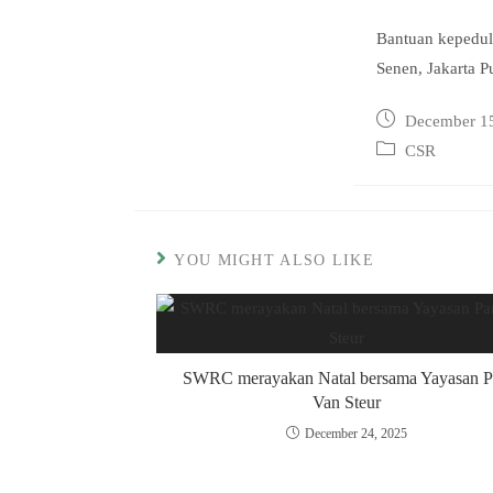
Bantuan kepeduli
Senen, Jakarta P
Post
December 1
published:
Post
CSR
category:
YOU MIGHT ALSO LIKE
SWRC merayakan Natal bersama Yayasan 
Van Steur
December 24, 2025