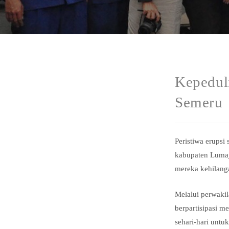
Kepedul
Semeru
Peristiwa erupsi
kabupaten Lumaj
mereka kehilang
Melalui perwaki
berpartisipasi 
sehari-hari untuk