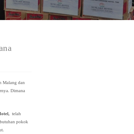
ana
en Malang dan
arnya. Dimana
Hotel,
telah
ebutuhan pokok
ut.