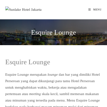
Skip
to
MENU
content
Esquire Lounge
Esquire Lounge
Esquire Lounge merupakan
lounge
dan bar yang dimiliki Hotel
Perseroan yang dapat dikunjungi para tamu Hotel Perseroan
untuk menghabiskan waktu, bekerja atau mengadakan
pertemuan atau
meeting
skala kecil, sambil memesan makanan
atau minuman yang tersedia pada menu. Menu Esquire Lounge
berfokus pada berbagai macam minuman mulai dari minuman