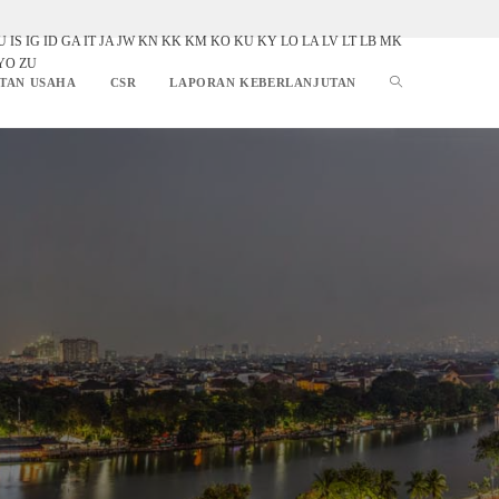
U
IS
IG
ID
GA
IT
JA
JW
KN
KK
KM
KO
KU
KY
LO
LA
LV
LT
LB
MK
YO
ZU
TAN USAHA
CSR
LAPORAN KEBERLANJUTAN