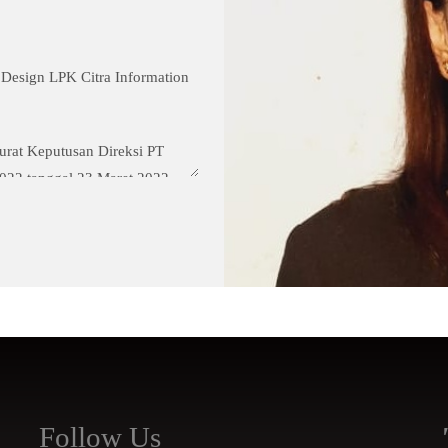
Design LPK Citra Information
Surat Keputusan Direksi PT
022 tanggal 23 Maret 2022.
Komputer (1995 – 1997), Staff
Supervisor Finance &
 Senior Officer PT Dafam
Secretary PT Dafam Property
retary PT Sunter Lakeside
aris, Direksi, serta Pemegang
Follow Us