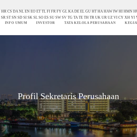
O
HR
CS
DA
NL
EN
EO
ET
TL
FI
FR
FY
GL
KA
DE
EL
GU
HT
HA
HAW
IW
HI
HMN
H
SR
ST
SN
SD
SI
SK
SL
SO
ES
SU
SW
SV
TG
TA
TE
TH
TR
UK
UR
UZ
VI
CY
XH
YI
INFO UMUM
INVESTOR
TATA KELOLA PERUSAHAAN
KEGIA
Profil Sekretaris Perusahaan