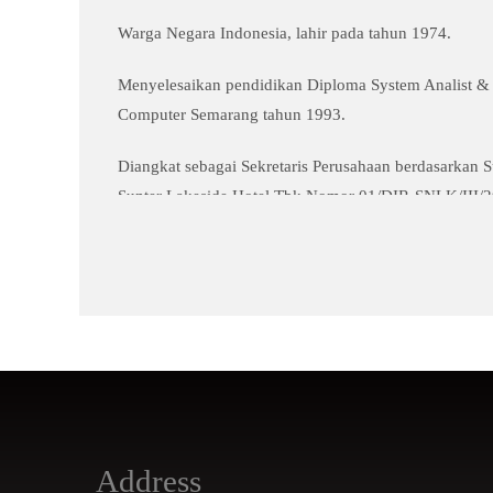
Warga Negara Indonesia, lahir pada tahun 1974.
Menyelesaikan pendidikan Diploma System Analist & 
Computer Semarang tahun 1993.
Diangkat sebagai Sekretaris Perusahaan berdasarkan 
Sunter Lakeside Hotel Tbk Nomor 01/DIR-SNLK/III/2
Pernah bekerja sebagai Staff Administrasi CV Widya 
Administrasi PT Soraya Jasa Mandiri (1997 – 2000), 
Accounting PT Unza Vitalis Indonesia (2000 – 2014),
Group (2014 – 2017), Supervisor di Team Corporate 
Indonesia Tbk (2017 – 2021) dan Team Corporate Sec
Hotel Tbk (2021 – 2022).
Tidak memiliki hubungan afiliasi dengan Dewan Komis
Address
Saham Utama/ Pengendali.