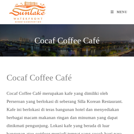
Skip
to
MENU
content
Cocaf Coffee Café
Cocaf Coffee Café
Cocaf Coffee Café merupakan kafe yang dimiliki oleh
Perseroan yang berlokasi di seberang Silla Korean Restaurant.
Kafe ini berlokasi di teras bangunan hotel dan menyediakan
berbagai macam makanan ringan dan minuman yang dapat
dinikmati pengunjung. Lokasi kafe yang berada di luar
bangunan atau
outdoor
menjadi tempat yang cocok bagi para