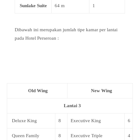
Sunlake Suite
64 m
1
Dibawah ini merupakan jumlah tipe kamar per lantai
pada Hotel Perseroan :
Old Wing
New Wing
Lantai 3
Deluxe King
8
Executive King
6
Queen Family
8
Executive Triple
4