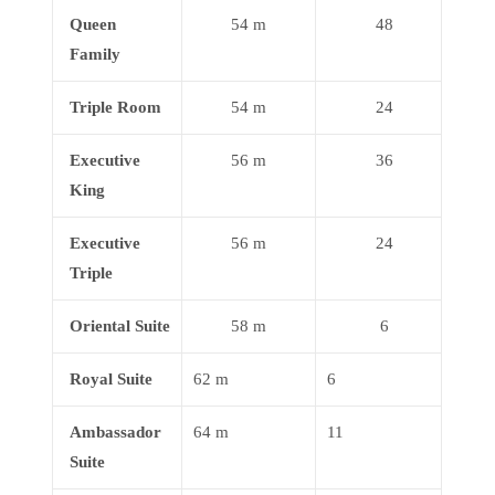
Queen
54 m
48
Family
Triple Room
54 m
24
Executive
56 m
36
King
Executive
56 m
24
Triple
Oriental Suite
58 m
6
Royal Suite
62 m
6
Ambassador
64 m
11
Suite