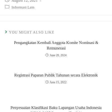
Post
August 12, 2021
published:
Post
Informasi Lain
category:
YOU MIGHT ALSO LIKE
Pengangkatan Kembali Anggota Komite Nominasi &
Remunerasi
June 20, 2024
Registrasi Paparan Publik Tahunan secara Elektronik
June 15, 2022
Penyesuaian Klasifikasi Baku Lapangan Usaha Indonesia